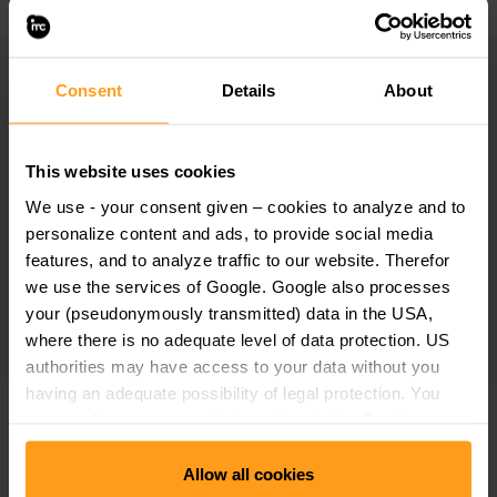
Wir lernen als Team
Consent
Details
About
Unsere Unternehmenskultur und strukturellen
Rahmenbedingungen fördern Innovationen in Lehre,
This website uses cookies
Forschung und Hochschulservices.
We use - your consent given – cookies to analyze and to
personalize content and ads, to provide social media
Als lernendes Team hinterfragen wir den Status quo,
features, and to analyze traffic to our website. Therefor
erkennen Chancen und entwickeln uns und unsere
we use the services of Google. Google also processes
your (pseudonymously transmitted) data in the USA,
Kernbereiche permanent weiter.
where there is no adequate level of data protection. US
authorities may have access to your data without you
having an adequate possibility of legal protection. You
Bildung und Forschung am Puls der
can revoke your consent at any time in the Cookie
Consent Manager. Further details can be found under
Zeit
Allow all cookies
"Use of Google Tools" in our
Data Protection